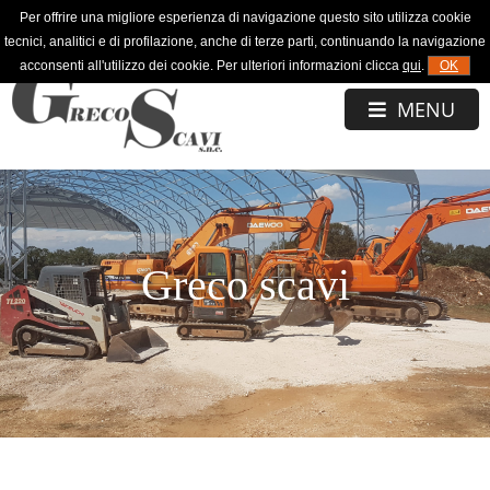
Per offrire una migliore esperienza di navigazione questo sito utilizza cookie
334 7339903
tecnici, analitici e di profilazione, anche di terze parti, continuando la navigazione
acconsenti all'utilizzo dei cookie. Per ulteriori informazioni clicca
qui
.
OK
MENU
Greco scavi