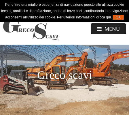
Per offrire una migliore esperienza di navigazione questo sito utilizza cookie
334 7339903
tecnici, analitici e di profilazione, anche di terze parti, continuando la navigazione
acconsenti all'utilizzo dei cookie. Per ulteriori informazioni clicca
qui
.
OK
MENU
Greco scavi